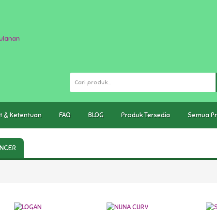
t & Ketentuan
FAQ
BLOG
Produk Tersedia
Semua P
NCER