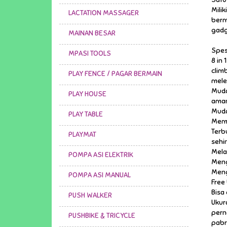
Mili
LACTATION MASSAGER
berm
gad
MAINAN BESAR
Spesi
MPASI TOOLS
8 in 
clim
PLAY FENCE / PAGAR BERMAIN
mel
Muda
PLAY HOUSE
aman
Muda
PLAY TABLE
Memi
Terb
PLAYMAT
sehi
Mela
POMPA ASI ELEKTRIK
Meng
Meng
POMPA ASI MANUAL
Free
Bisa
PUSH WALKER
Ukur
pern
PUSHBIKE & TRICYCLE
pabr