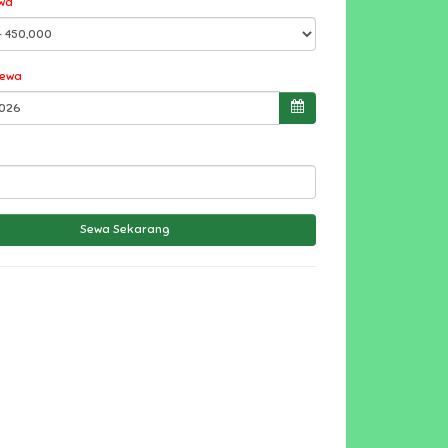
wa
Sewa