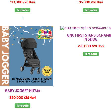
110,000 /28 Hari
95,000 /28 Hari
Tersedia
Tersedia
GNU FIRST STEPS SCRAMB
N SLIDE
270,000 /28 Hari
Tersedia
BABY JOGGER HITAM
320,000 /28 Hari
Tersedia