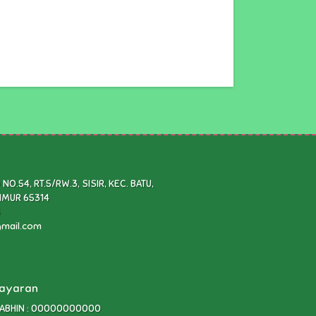
NO.54, RT.5/RW.3, SISIR, KEC. BATU,
TIMUR 65314
3
mail.com
bayaran
BHIN : 00000000000