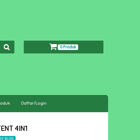
0 Produk
roduk
Daftar/Login
ENT 4IN1
BY BLISS