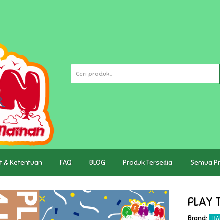
t & Ketentuan
FAQ
BLOG
Produk Tersedia
Semua P
PLAY T
Brand:
BA