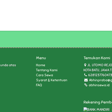
Menu
Temukan Kami
bunda atas
Home
JL. UTOMO REJO 
Tentang Kami
KOTA BATU, JAWA 
Cara Sewa
628123776047
Syarat & Ketentuan
Abhinpraba@g
FAQ
abhinsewa.id
Rekening Pem
A