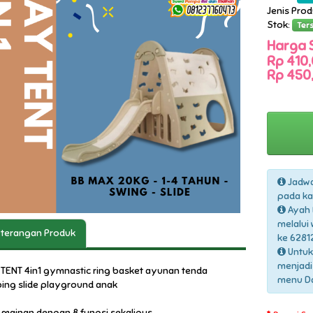
Jenis Pro
Stok:
Ter
Harga 
Rp 410,
Rp 450,
Jadwa
pada ka
Ayah 
melalui
terangan Produk
ke 6281
Untuk
menjadi
 TENT 4in1 gymnastic ring basket ayunan tenda
menu Daf
bing slide playground anak
 mainan dengan 8 fungsi sekaligus