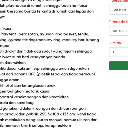
Durasi Se
kilah playhouse di rumah sehingga buah hati bisa
ain bersama bunda tercinta di rumah dan lepas dari
get
Periode 
fikasi:
1 Playtent : perosotan, ayunan, ring basket, tenda,
bing, gymnastic ring/monkey ring, monkey bar, lubang
Jumlah
empar
h dirakit dan tidak ada sudut yang tajam sehingga
 buat buah hati kesayangan bunda
h dibersihkan
liki dasar kaki anti slip sehingga aman digunakan
uat dari bahan HDPE (plastik tebal dan tidak beracun)
ngga aman
tih otot dan ketangkasan anak
embangkan motorik kasar
ontrol keseimbangan dan kreativitas
 bola dan sand bag
 digunakan didalam ruangan dan di luar ruangan
an produk dari pabrik: 255.3x 108 x 133 cm , kami tidak
ah melakukan pengukuran manual, semua ukuran dari
ik, membeli brarti setuju, harap maklum