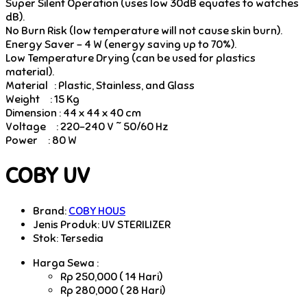
Super Silent Operation (uses low 30dB equates to watches
dB).
No Burn Risk (low temperature will not cause skin burn).
Energy Saver – 4 W (energy saving up to 70%).
Low Temperature Drying (can be used for plastics
material).
Material : Plastic, Stainless, and Glass
Weight : 15 Kg
Dimension : 44 x 44 x 40 cm
Voltage : 220-240 V ˜ 50/60 Hz
Power : 80 W
COBY UV
Brand:
COBY HOUS
Jenis Produk: UV STERILIZER
Stok:
Tersedia
Harga Sewa :
Rp 250,000 ( 14 Hari)
Rp 280,000 ( 28 Hari)