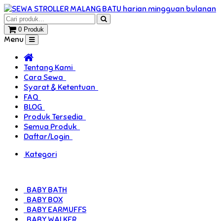
0 Produk
Menu
Tentang Kami
Cara Sewa
Syarat & Ketentuan
FAQ
BLOG
Produk Tersedia
Semua Produk
Daftar/Login
Kategori
BABY BATH
BABY BOX
BABY EARMUFFS
BABY WALKER